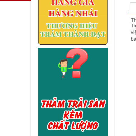
Th
Tr
vi
bà