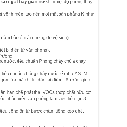
 co ngót hay giãn nở
khi nhiệt độ phòng thay
bị vênh mép, tạo nên một mặt sàn phẳng lỳ như
 đảm bảo êm ái nhưng dễ vệ sinh).
iết bị điện tử văn phòng).
Trường
nhà nước, tiêu chuẩn Phòng cháy chữa cháy
tiêu chuẩn chống cháy quốc tế (như ASTM E-
n lửa mà chỉ lụi dần tại điểm tiếp xúc, giúp
n hạn chế phát thải VOCs (hợp chất hữu cơ
ỏe nhân viên văn phòng làm việc liên tục 8
tiêu tiếng ồn từ bước chân, tiếng kéo ghế,