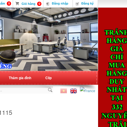
hẩm
0
Đăng nhập
Đăng ký
Giỏ hàng
0
Thảm gia đình
Clip
1115