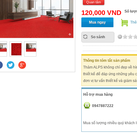
Quan tâm
120,000 VND
Số lượ
Mua ngay
Thê
So sánh
Thông tin tóm tắt sản phẩm
Thảm ALPS không chỉ đẹp về hìn
thiết kế để đáp ứng những yêu cầ
đơn vị tư vấn thiết kế và giám sá
Hỗ trợ mua hàng
0947887222
Mua số lượng nhiều quý khách liê