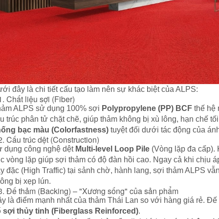
ới đây là chi tiết cấu tạo làm nên sự khác biệt của ALPS:
1. Chất liệu sợi (Fiber)
hảm ALPS sử dụng 100% sợi
Polypropylene (PP) BCF
thế hệ
u trúc phân tử chặt chẽ, giúp thảm không bị xù lông, hạn chế tố
ống bạc màu (Colorfastness)
tuyệt đối dưới tác động của án
2. Cấu trúc dệt (Construction)
 dụng công nghệ dệt
Multi-level Loop Pile
(Vòng lặp đa cấp). 
úc vòng lặp giúp sợi thảm có độ đàn hồi cao. Ngay cả khi chịu á
y đặc (High Traffic) tại sảnh chờ, hành lang, sợi thảm ALPS vẫ
ông bị xẹp lún.
3. Đế thảm (Backing) – "Xương sống" của sản phẩm
y là điểm mạnh nhất của thảm Thái Lan so với hàng giá rẻ. Đ
 sợi thủy tinh (Fiberglass Reinforced)
.