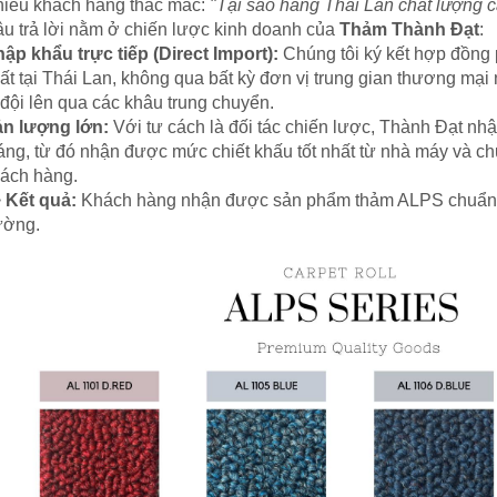
iều khách hàng thắc mắc:
"Tại sao hàng Thái Lan chất lượng ca
u trả lời nằm ở chiến lược kinh doanh của
Thảm Thành Đạt
:
ập khẩu trực tiếp (Direct Import):
Chúng tôi ký kết hợp đồng 
ất tại Thái Lan, không qua bất kỳ đơn vị trung gian thương mại
 đội lên qua các khâu trung chuyển.
n lượng lớn:
Với tư cách là đối tác chiến lược, Thành Đạt nh
áng, từ đó nhận được mức chiết khấu tốt nhất từ nhà máy và chu
ách hàng.
>
Kết quả:
Khách hàng nhận được sản phẩm thảm ALPS chuẩn Thá
ường.