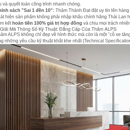
u và quyết toán công trình nhanh chóng.
ính sách "Sai 1 đền 10":
Thảm Thành Đạt đặt uy tín lên hàng
át hiện sản phẩm không phải nhập khẩu chính hãng Thái Lan ho
m kết
hoàn tiền 100% giá trị hợp đồng
và chịu mọi trách nhiệ
 Giải Mã Thông Số Kỹ Thuật: Đẳng Cấp Của Thảm ALPS
ảm ALPS không chỉ đẹp về hình thức mà còn là một "cỗ xe tăng
g những yêu cầu kỹ thuật khắt khe nhất (Technical Specification