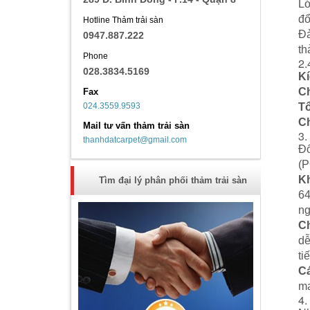
Lớ
đổ
Hotline Thảm trải sàn
Đả
0947.887.222
th
Phone
2.
028.3834.5169
Kí
Ch
Fax
024.3559.9593
Tổ
Ch
Mail tư vấn thảm trải sàn
3.
thanhdatcarpet@gmail.com
Đố
(P
Kh
Tìm đại lý phân phối thảm trải sàn
64
ng
Ch
dễ
ti
C
ma
4.