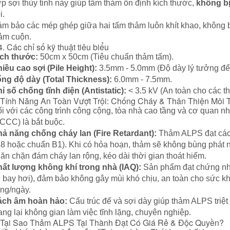
p sợi thủy tinh này giúp tấm thảm ổn định kích thước,
không bị
i.
m bảo các mép ghép giữa hai tấm thảm luôn khít khao, không 
ảm cuộn.
4. Các chỉ số kỹ thuật tiêu biểu
ch thước:
50cm x 50cm (Tiêu chuẩn thảm tấm).
iều cao sợi (Pile Height):
3.5mm - 5.0mm (Độ dày lý tưởng để
ng độ dày (Total Thickness):
6.0mm - 7.5mm.
ỉ số chống tĩnh điện (Antistatic):
< 3.5 kV (An toàn cho các th
 Tính Năng An Toàn Vượt Trội: Chống Cháy & Thân Thiện Môi 
i với các công trình công cộng, tòa nhà cao tầng và cơ quan 
CCC) là bắt buộc.
ả năng chống cháy lan (Fire Retardant):
Thảm ALPS đạt các 
8 hoặc chuẩn B1). Khi có hỏa hoạn, thảm sẽ không bùng phát ngọ
ăn chặn đám cháy lan rộng, kéo dài thời gian thoát hiểm.
ất lượng không khí trong nhà (IAQ):
Sản phẩm đạt chứng nhậ
 bay hơi), đảm bảo không gây mùi khó chịu, an toàn cho sức kh
ếng/ngày.
ách âm hoàn hảo:
Cấu trúc đế và sợi dày giúp thảm ALPS triệt 
ng lại không gian làm việc tĩnh lặng, chuyên nghiệp.
 Tại Sao Thảm ALPS Tại Thành Đạt Có Giá Rẻ & Độc Quyền?