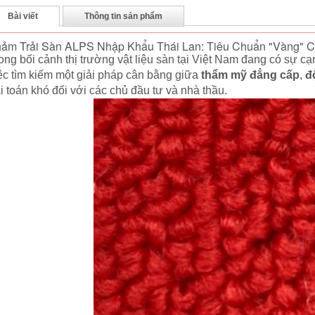
Bài viết
Thông tin sản phẩm
ảm Trải Sàn ALPS Nhập Khẩu Thái Lan: Tiêu Chuẩn "Vàng" 
ong bối cảnh thị trường vật liệu sàn tại Việt Nam đang có sự cạ
ệc tìm kiếm một giải pháp cân bằng giữa
thẩm mỹ đẳng cấp
,
đ
i toán khó đối với các chủ đầu tư và nhà thầu.