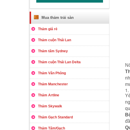
Mua thảm trải sàn
Thảm giá rẻ
Thảm cuộn Thái Lan
Thảm tấm Sydney
Thảm cuộn Thái Lan Delta
Nổ
Th
Thảm Văn Phòng
nh
mứ
Thảm Manchester
1.
Thảm Artline
Yế
ng
Thảm Skywalk
qu
Bộ
Thảm Gạch Standard
đầ
Qu
Thảm Tấm/Gạch