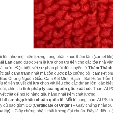
i lên như một hiện tượng trong phân khúc thảm tấm (carpet tile
ái Lan
đang được xem là lựa chọn ưu tiên cho các tòa nhà văn
à nước. Đặc biệt, với sự phân phối độc quyền từ
Thảm Thành
c giá cạnh tranh nhất mà còn được bảo chứng bởi cam kết pháp
 Bảo Chứng Nguồn Gốc: Cam Kết Minh Bạch – Sai Hoàn Tiền
u tố tiên quyết khi lựa chọn vật liệu cho các dự án lớn, đặc bi
oài, chính là
tính pháp lý của nguồn gốc xuất xứ
. Thảm ALPS
yết triệt để nỗi lo hàng giả, hàng nhái kém chất lượng.
 hồ sơ nhập khẩu chuẩn quốc tế:
Mỗi lô hàng thảm ALPS khi
y đủ bao gồm
CO (Certificate of Origin)
– Giấy chứng nhận xuấ
ality)
– Giấy chứng nhận chất lượng đạt chuẩn. Đây là điều ki