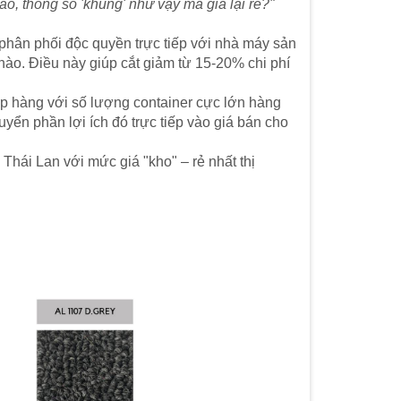
o, thông số 'khủng' như vậy mà giá lại rẻ?"
phân phối độc quyền trực tiếp với nhà máy sản
 nào. Điều này giúp cắt giảm từ 15-20% chi phí
ập hàng với số lượng container cực lớn hàng
yển phần lợi ích đó trực tiếp vào giá bán cho
i Lan với mức giá "kho" – rẻ nhất thị