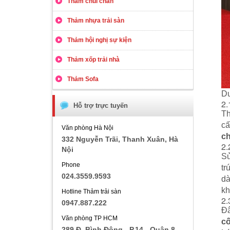
Thảm chùi chân
Thảm nhựa trải sàn
Thảm hội nghị sự kiện
Thảm xốp trải nhà
Thảm Sofa
Dư
2.
Hỗ trợ trực tuyến
T
cấ
Văn phòng Hà Nội
ch
332 Nguyễn Trãi, Thanh Xuân, Hà
2.
Nội
Sử
Phone
tr
024.3559.9593
dà
kh
Hotline Thảm trải sàn
2.
0947.887.222
Đâ
Văn phòng TP HCM
cố
289 Đ. Bình Đông - P.14 - Quận 8