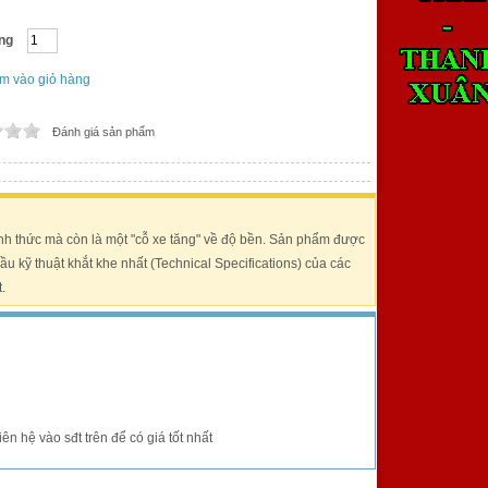
ng
m vào giỏ hàng
Đánh giá sản phẩm
h thức mà còn là một "cỗ xe tăng" về độ bền. Sản phẩm được
u kỹ thuật khắt khe nhất (Technical Specifications) của các
t.
n hệ vào sđt trên để có giá tốt nhất