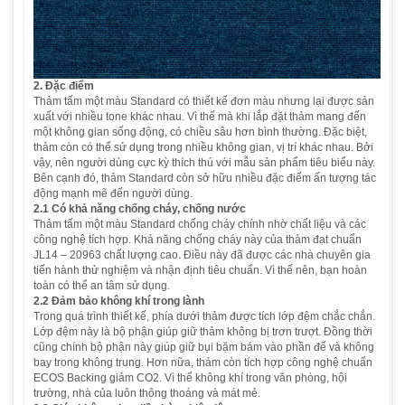
2. Đặc điểm
Thảm tấm một màu Standard có thiết kế đơn màu nhưng lại được sản
xuất với nhiều tone khác nhau. Vì thế mà khi lắp đặt thảm mang đến
một không gian sống động, có chiều sâu hơn bình thường. Đặc biệt,
thảm còn có thể sử dụng trong nhiều không gian, vị trí khác nhau. Bởi
vậy, nên người dùng cực kỳ thích thú với mẫu sản phẩm tiêu biểu này.
Bên cạnh đó, thảm Standard còn sở hữu nhiều đặc điểm ấn tượng tác
động mạnh mẽ đến người dùng.
2.1 Có khả năng chống cháy, chống nước
Thảm tấm một màu Standard chống cháy chính nhờ chất liệu và các
công nghệ tích hợp. Khả năng chống cháy này của thảm đạt chuẩn
JL14 – 20963 chất lượng cao. Điều này đã được các nhà chuyên gia
tiến hành thử nghiệm và nhận định tiêu chuẩn. Vì thế nên, bạn hoàn
toàn có thể an tâm sử dụng.
2.2 Đảm bảo không khí trong lành
Trong quá trình thiết kế, phía dưới thảm được tích lớp đệm chắc chắn.
Lớp đệm này là bộ phận giúp giữ thảm không bị trơn trượt. Đồng thời
cũng chính bộ phận này giúp giữ bụi bặm bám vào phần đế và không
bay trong không trung. Hơn nữa, thảm còn tích hợp công nghệ chuẩn
ECOS Backing giảm CO2. Vì thế không khí trong văn phòng, hội
trường, nhà của luôn thông thoáng và mát mẻ.