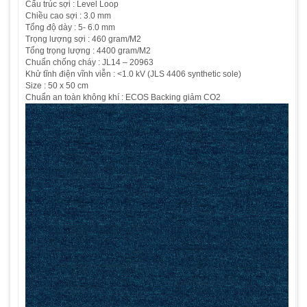
Cấu trúc sợi : Level Loop
Chiều cao sợi : 3.0 mm
Tổng độ dày : 5- 6.0 mm
Trọng lượng sợi : 460 gram/M2
Tổng trọng lượng : 4400 gram/M2
Chuẩn chống cháy : JL14 – 20963
Khử tĩnh điện vĩnh viễn : <1.0 kV (JLS 4406 synthetic sole)
Size : 50 x 50 cm
Chuẩn an toàn không khí : ECOS Backing giảm CO2