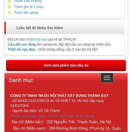
Thảm Văn Phòng
Thảm giá rẻ 1 màu
Thảm tấm ghép
Liên kết từ khóa tìm kiếm
Địa chỉ bán
thảm trải sàn
giá rẻ tại TPHCM
Cầu dẫn xe nâng
lên container, lắp đặt cầu xe nâng tại miền bắc
Thiết kế spa đẹp
- chất lượng đẳng cấp 5 sao tại Hà Nội
Xem web phiên bản đầy đủ
Toggle
Danh mục
navigation
CÔNG TY TNHH TM-DV NỘI THẤT XÂY DỰNG THÀNH ĐẠT
- Số ĐKKD 0101436018 do Sở KHĐT Tp. Hà Nội cấp ngày
01/01/2004
- Người đại diện: Vũ Tất Thành
Chính sách bảo mật
Chính sách quy định chung
-
Địa chỉ (Miền bắc):
332 Nguyễn Trãi, Thanh Xuân, Hà Nội
Địa chỉ (Miền nam) : 289 Đường Bình Đông, Phường 14, Quận