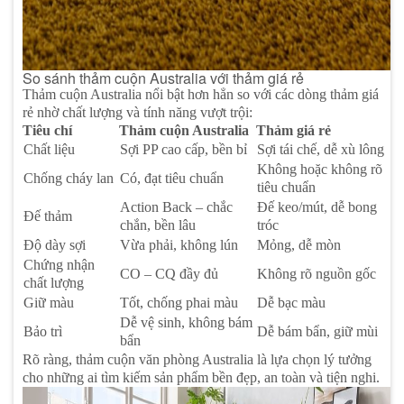
So sánh thảm cuộn Australia với thảm giá rẻ
Thảm cuộn Australia nổi bật hơn hẳn so với các dòng thảm giá
rẻ nhờ chất lượng và tính năng vượt trội:
Tiêu chí
Thảm cuộn Australia
Thảm giá rẻ
Chất liệu
Sợi PP cao cấp, bền bỉ
Sợi tái chế, dễ xù lông
Không hoặc không rõ
Chống cháy lan
Có, đạt tiêu chuẩn
tiêu chuẩn
Action Back – chắc
Đế keo/mút, dễ bong
Đế thảm
chắn, bền lâu
tróc
Độ dày sợi
Vừa phải, không lún
Mỏng, dễ mòn
Chứng nhận
CO – CQ đầy đủ
Không rõ nguồn gốc
chất lượng
Giữ màu
Tốt, chống phai màu
Dễ bạc màu
Dễ vệ sinh, không bám
Bảo trì
Dễ bám bẩn, giữ mùi
bẩn
Rõ ràng, thảm cuộn văn phòng Australia là lựa chọn lý tưởng
cho những ai tìm kiếm sản phẩm bền đẹp, an toàn và tiện nghi.