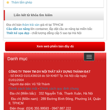
Thảm tấm ghép
Liên kết từ khóa tìm kiếm
Địa chỉ bán
thảm trải sàn
giá rẻ tại TPHCM
Cầu dẫn xe nâng
lên container, lắp đặt cầu xe nâng tại miền bắc
Thiết kế spa đẹp
- chất lượng đẳng cấp 5 sao tại Hà Nội
Xem web phiên bản đầy đủ
Toggle
Danh mục
navigation
CÔNG TY TNHH TM-DV NỘI THẤT XÂY DỰNG THÀNH ĐẠT
- Số ĐKKD 0101436018 do Sở KHĐT Tp. Hà Nội cấp ngày
01/01/2004
- Người đại diện: Vũ Tất Thành
Chính sách bảo mật
Chính sách quy định chung
-
Địa chỉ (Miền bắc):
332 Nguyễn Trãi, Thanh Xuân, Hà Nội
Địa chỉ (Miền nam) : 289 Đường Bình Đông, Phường 14, Quận
8, TPHCM
Điện thoại: (024) 355.99593 - 0947.887.222