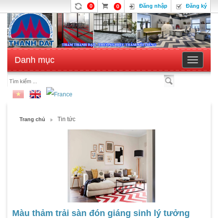
0
Đăng nhập
Đăng ký
0
Danh mục
Toggle
navigatio
Tin tức
Trang chủ
Màu thảm trải sàn đón giáng sinh lý tưởng