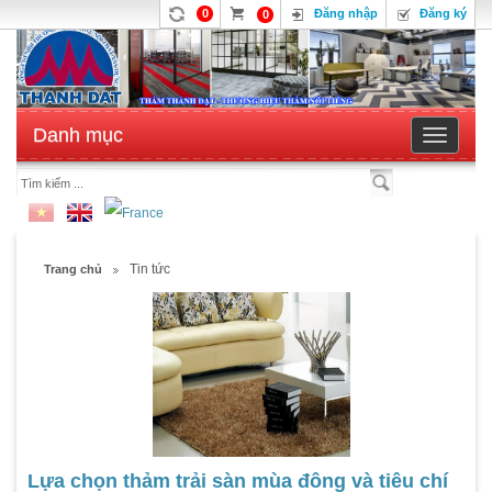
0
Đăng nhập
Đăng ký
0
Danh mục
Toggle
navigatio
Tin tức
Trang chủ
Lựa chọn thảm trải sàn mùa đông và tiêu chí