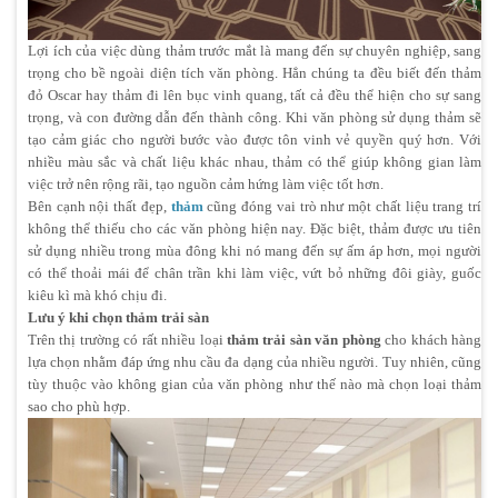
Lợi ích của việc dùng thảm trước mắt là mang đến sự chuyên nghiệp, sang
trọng cho bề ngoài diện tích văn phòng. Hẳn chúng ta đều biết đến thảm
đỏ Oscar hay thảm đi lên bục vinh quang, tất cả đều thể hiện cho sự sang
trọng, và con đường dẫn đến thành công. Khi văn phòng sử dụng thảm sẽ
tạo cảm giác cho người bước vào được tôn vinh vẻ quyền quý hơn. Với
nhiều màu sắc và chất liệu khác nhau, thảm có thể giúp không gian làm
việc trở nên rộng rãi, tạo nguồn cảm hứng làm việc tốt hơn.
Bên cạnh nội thất đẹp,
thảm
cũng đóng vai trò như một chất liệu trang trí
không thể thiếu cho các văn phòng hiện nay. Đặc biệt, thảm được ưu tiên
sử dụng nhiều trong mùa đông khi nó mang đến sự ấm áp hơn, mọi người
có thể thoải mái để chân trần khi làm việc, vứt bỏ những đôi giày, guốc
kiêu kì mà khó chịu đi.
Lưu ý khi chọn thảm trải sàn
Trên thị trường có rất nhiều loại
thảm trải sàn văn phòng
cho khách hàng
lựa chọn nhằm đáp ứng nhu cầu đa dạng của nhiều người. Tuy nhiên, cũng
tùy thuộc vào không gian của văn phòng như thế nào mà chọn loại thảm
sao cho phù hợp.