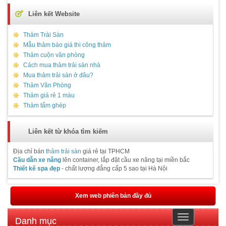
Liên kết Website
Thảm Trải Sàn
Mẫu thảm báo giá thi công thảm
Thảm cuộn văn phòng
Cách mua thảm trải sàn nhà
Mua thảm trải sàn ở đâu?
Thảm Văn Phòng
Thảm giá rẻ 1 màu
Thảm tấm ghép
Liên kết từ khóa tìm kiếm
Địa chỉ bán
thảm trải sàn
giá rẻ tại TPHCM
Cầu dẫn xe nâng
lên container, lắp đặt cầu xe nâng tại miền bắc
Thiết kế spa đẹp
- chất lượng đẳng cấp 5 sao tại Hà Nội
Xem web phiên bản đầy đủ
Toggle
Danh mục
navigation